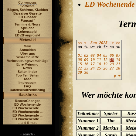
ED Wochenende
Conventions
Software
Bögen, Schirme, Kladden
Barsaiver Gazette
ED Glossar
Term
Funstuff
Termine & News
Sprüche
Lehensspiel
EDv2Fanprojekt
Metawiki
<<
<
Sep
2025
>
>>
Main
mo tu we th fr sa su
Anmelden
Über uns
01
02
03
04
05
06
07
Wiki-Etiquette
08
09
10
11
12
13
14
Verbesserungsvorschläge
15
16
17
18
19
20
21
Eure Meinung
News
22
23
24
25
26
27
28
Seiten Index
29
30
Top Ten Seiten
E
T
Todo
Impressum
FAQ
Datenschutzerklärung
Wer möchte ko
Backlinks
RecentChanges
ED Wochenende
ED Wochenende ...
ED Wochenende ...
Teilnehmer
Spieler
Ras
ED Wochenende ...
ED Wochenende ...
Nummer 1
Tim
Meis
...and 6 more
Nummer 2
Markus
Meis
- search -
Nummer 3
Sarah
Meis