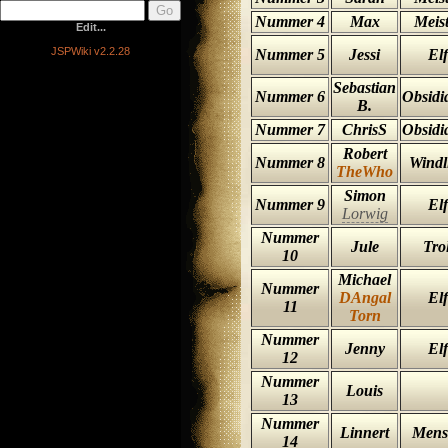
Nummer 4
Max
Meis
Edit...
JSPWiki v2.2.28
Nummer 5
Jessi
Elf
Sebastian
Nummer 6
Obsidi
B.
Nummer 7
ChrisS
Obsidi
Robert
Nummer 8
Windl
TheWho
Simon
Nummer 9
Elf
Lorwig
Nummer
Jule
Trol
10
Michael
Nummer
DAngal
Elf
11
Torn
Nummer
Jenny
Elf
12
Nummer
Louis
13
Nummer
Linnert
Mens
14