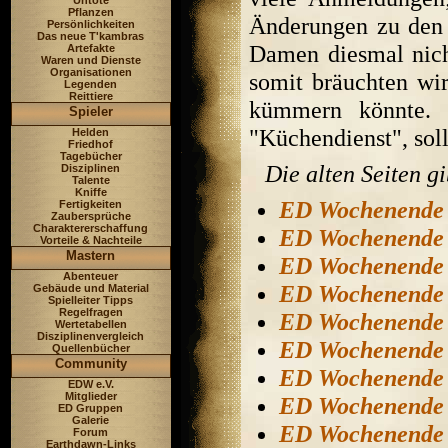
Untote
Pflanzen
Änderungen zu den V
Persönlichkeiten
Das neue T'kambras
Damen diesmal nich
Artefakte
Waren und Dienste
Organisationen
somit bräuchten wir
Legenden
Reittiere
kümmern könnte. 
Spieler
"Küchendienst", sollt
Helden
Friedhof
Tagebücher
Die alten Seiten gi
Disziplinen
Talente
Kniffe
ED Wochenende
Fertigkeiten
Zaubersprüche
Charaktererschaffung
ED Wochenende
Vorteile & Nachteile
Mastern
ED Wochenende
Abenteuer
ED Wochenende
Gebäude und Material
Spielleiter Tipps
Regelfragen
ED Wochenende
Wertetabellen
Disziplinenvergleich
ED Wochenende
Quellenbücher
Community
ED Wochenende
EDW e.V.
Mitglieder
ED Wochenende
ED Gruppen
Galerie
ED Wochenende
Forum
Earthdawn-Links