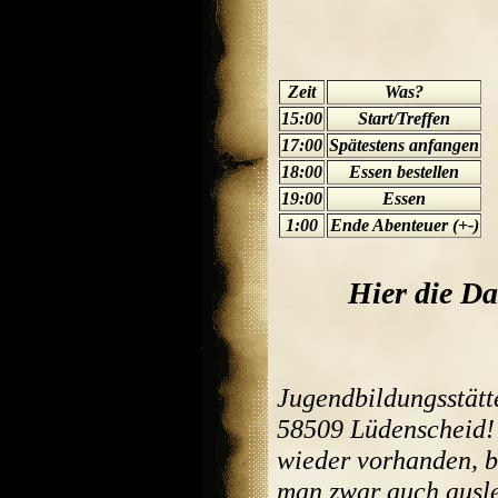
Zeit
Was?
15:00
Start/Treffen
17:00
Spätestens anfangen
18:00
Essen bestellen
19:00
Essen
1:00
Ende Abenteuer (+-)
Hier die Da
Jugendbildungsstätte
58509 Lüdenscheid! 
wieder vorhanden, br
man zwar auch auslei