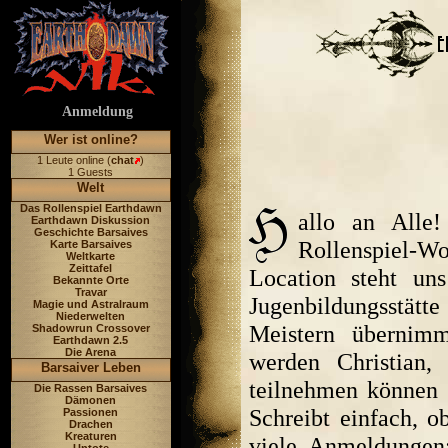
Anmeldung
Wer ist online?
1 Leute online (
chat
)
1 Guests
Welt
Das Rollenspiel Earthdawn
allo an Alle
Earthdawn Diskussion
Geschichte Barsaives
Rollenspiel-W
Karte Barsaives
Weltkarte
Zeittafel
Location steht un
Bekannte Orte
Travar
Jugenbildungsstät
Magie und Astralraum
Niederwelten
Meistern übernimm
Shadowrun Crossover
Earthdawn 2.5
Die Arena
werden Christian,
Barsaiver Leben
teilnehmen können ;
Die Rassen Barsaives
Dämonen
Schreibt einfach, o
Passionen
Drachen
Kreaturen
viele Anmeldungen;