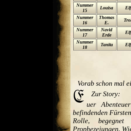
Nummer
Louisa
Elf
15
Nummer
Thomas
Trol
16
E.
Nummer
Navid
Elf
17
Erde
Nummer
Tanita
Elf
18
Vorab schon mal ei
Zur Story:
uer Abenteuer
befindenden Fürsten
Rolle, begegnet
Prophezeiungen. Wie 