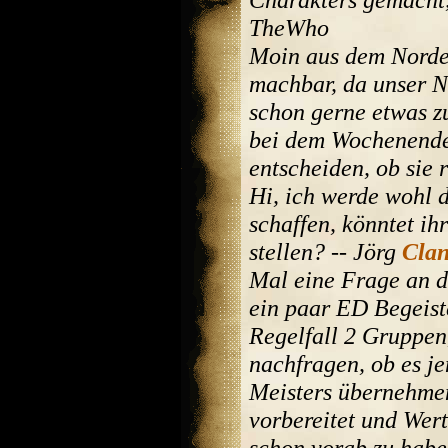
TheWho
Moin aus dem Norden
machbar, da unser N
schon gerne etwas z
bei dem Wochenende.
entscheiden, ob sie 
Hi, ich werde wohl 
schaffen, könntet ih
stellen? -- Jörg
Clan
Mal eine Frage an d
ein paar ED Begeist
Regelfall 2 Gruppen,
nachfragen, ob es j
Meisters übernehme
vorbereitet und Wer
schon vorab zu habe