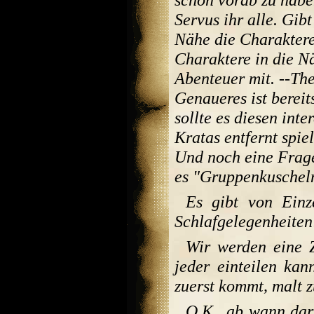
Servus ihr alle. Gib
Nähe die Charaktere 
Charaktere in die N
Abenteuer mit. --T
Genaueres ist bereit
sollte es diesen int
Kratas entfernt spie
Und noch eine Frage
es "Gruppenkuscheln
Es gibt von Einz
Schlafgelegenheiten!
Wir werden eine Z
jeder einteilen kan
zuerst kommt, malt z
O.K., ab wann dar