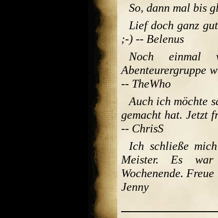
So, dann mal bis gl
Lief doch ganz gut
;-) -- Belenus
Noch einmal 
Abenteurergruppe wa
-- TheWho
Auch ich möchte s
gemacht hat. Jetzt f
-- ChrisS
Ich schließe mic
Meister. Es war 
Wochenende. Freue m
Jenny