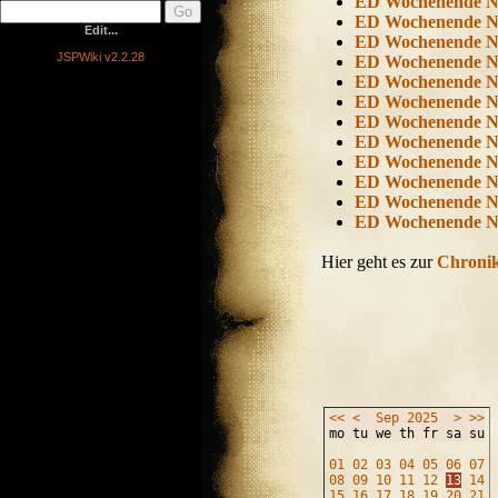
ED Wochenende 
ED Wochenende 
Edit...
ED Wochenende 
JSPWiki v2.2.28
ED Wochenende 
ED Wochenende 
ED Wochenende 
ED Wochenende 
ED Wochenende 
ED Wochenende 
ED Wochenende 
ED Wochenende 
ED Wochenende 
Hier geht es zur
Chroni
<<
<
Sep
2025
>
>>
mo tu we th fr sa su
01
02
03
04
05
06
07
08
09
10
11
12
13
14
15
16
17
18
19
20
21