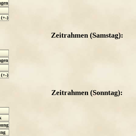
ngen
(+-)
Zeitrahmen (Samstag):
ngen
(+-)
Zeitrahmen (Sonntag):
k
mung
ung