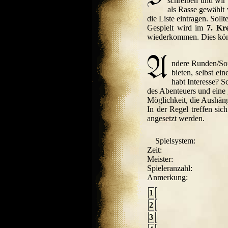
schreiben und wir 
als Rasse gewählt 
die Liste eintragen. Sol
Gespielt wird im
7. Kre
wiederkommen. Dies könn
ndere Runden/Son
bieten, selbst ei
habt Interesse? S
des Abenteuers und eine 
Möglichkeit, die Aushäng
In der Regel treffen si
angesetzt werden.
Spielsystem:
Zeit:
Meister:
Spieleranzahl:
Anmerkung:
1
2
3