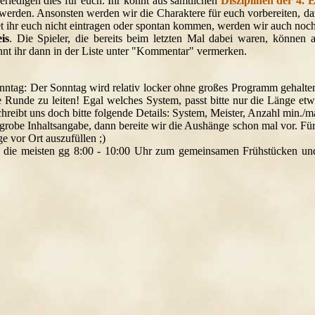
erledigen dies für euch. Ihr könnt aus sämtlichen
Disziplinen der 4. E
werden. Ansonsten werden wir die Charaktere für euch vorbereiten, da
ltet ihr euch nicht eintragen oder spontan kommen, werden wir auch noch
is
. Die Spieler, die bereits beim letzten Mal dabei waren, können
t ihr dann in der Liste unter "Kommentar" vermerken.
ntag: Der Sonntag wird relativ locker ohne großes Programm gehalte
ne Runde zu leiten! Egal welches System, passt bitte nur die Länge etwa
chreibt uns doch bitte folgende Details: System, Meister, Anzahl min./ma
grobe Inhaltsangabe, dann bereite wir die Aushänge schon mal vor. Für 
e vor Ort auszufüllen ;)
ch die meisten gg 8:00 - 10:00 Uhr zum gemeinsamen Frühstücken un