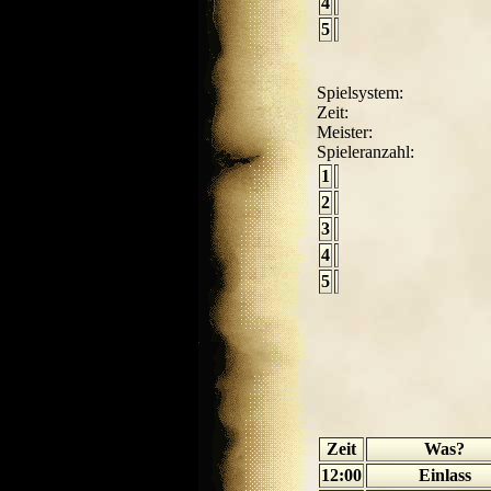
4
5
Spielsystem:
Zeit:
Meister:
Spieleranzahl:
1
2
3
4
5
Zeit
Was?
12:00
Einlass