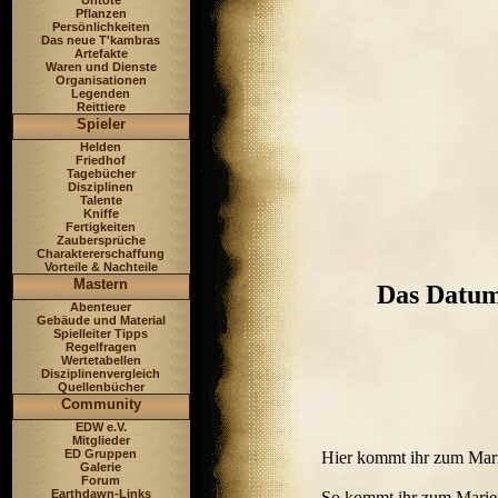
Untote
Pflanzen
Persönlichkeiten
Das neue T'kambras
Artefakte
Waren und Dienste
Organisationen
Legenden
Reittiere
Spieler
Helden
Friedhof
Tagebücher
Disziplinen
Talente
Kniffe
Fertigkeiten
Zaubersprüche
Charaktererschaffung
Vorteile & Nachteile
Mastern
Das Datum
Abenteuer
Gebäude und Material
Spielleiter Tipps
Regelfragen
Wertetabellen
Disziplinenvergleich
Quellenbücher
Community
EDW e.V.
Mitglieder
ED Gruppen
Hier kommt ihr zum Mar
Galerie
Forum
Earthdawn-Links
So kommt ihr zum Marie