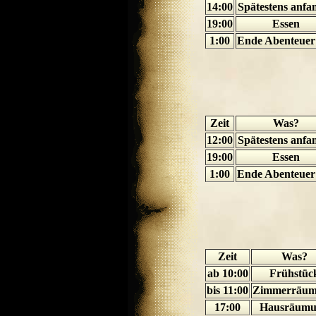
14:00
Spätestens anfa
19:00
Essen
1:00
Ende Abenteuer 
Zeit
Was?
12:00
Spätestens anfa
19:00
Essen
1:00
Ende Abenteuer 
Zeit
Was?
ab 10:00
Frühstüc
bis 11:00
Zimmerräu
17:00
Hausräum