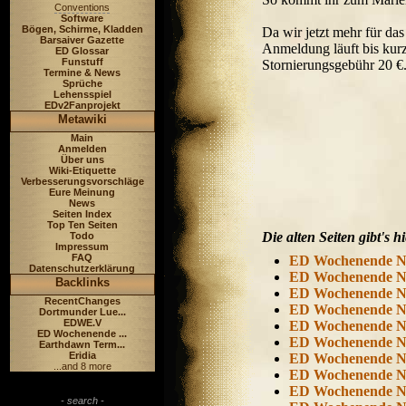
Conventions
Software
Bögen, Schirme, Kladden
Da wir jetzt mehr für da
Barsaiver Gazette
Anmeldung läuft bis kurz
ED Glossar
Funstuff
Stornierungsgebühr 20 €
Termine & News
Sprüche
Lehensspiel
EDv2Fanprojekt
Metawiki
Main
Anmelden
Über uns
Wiki-Etiquette
Verbesserungsvorschläge
Eure Meinung
News
Seiten Index
Top Ten Seiten
Die alten Seiten gibt's hi
Todo
Impressum
FAQ
ED Wochenende 
Datenschutzerklärung
ED Wochenende 
Backlinks
ED Wochenende 
RecentChanges
ED Wochenende 
Dortmunder Lue...
EDWE.V
ED Wochenende 
ED Wochenende ...
ED Wochenende 
Earthdawn Term...
Eridia
ED Wochenende 
...and 8 more
ED Wochenende 
ED Wochenende 
- search -