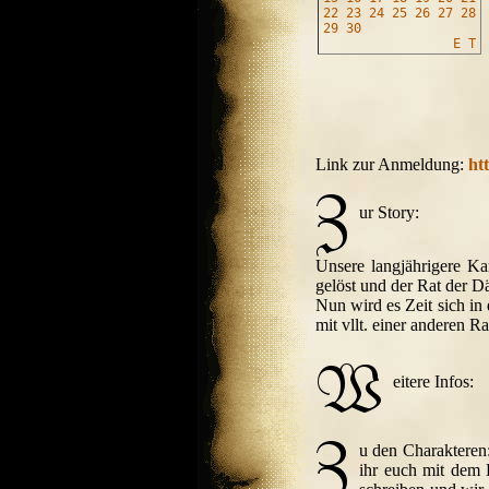
22
23
24
25
26
27
28
29
30
E
T
Link zur Anmeldung:
ht
ur Story:
Unsere langjährigere K
gelöst und der Rat der D
Nun wird es Zeit sich in
mit vllt. einer anderen R
eitere Infos:
u den Charakteren:
ihr euch mit dem