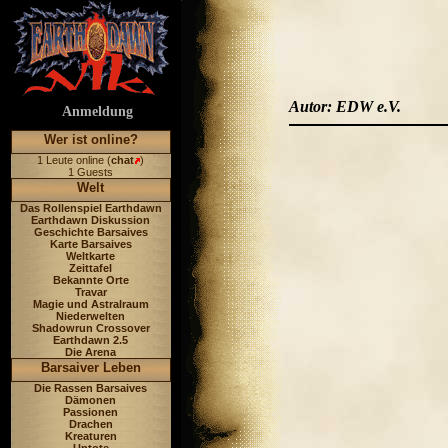
Autor: EDW e.V.
Anmeldung
Wer ist online?
1 Leute online (
chat
)
1 Guests
Welt
Das Rollenspiel Earthdawn
Earthdawn Diskussion
Geschichte Barsaives
Karte Barsaives
Weltkarte
Zeittafel
Bekannte Orte
Travar
Magie und Astralraum
Niederwelten
Shadowrun Crossover
Earthdawn 2.5
Die Arena
Barsaiver Leben
Die Rassen Barsaives
Dämonen
Passionen
Drachen
Kreaturen