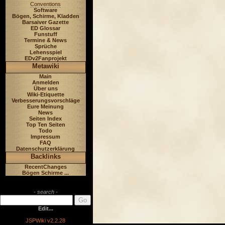
Conventions
Software
Bögen, Schirme, Kladden
Barsaiver Gazette
ED Glossar
Funstuff
Termine & News
Sprüche
Lehensspiel
EDv2Fanprojekt
Metawiki
Main
Anmelden
Über uns
Wiki-Etiquette
Verbesserungsvorschläge
Eure Meinung
News
Seiten Index
Top Ten Seiten
Todo
Impressum
FAQ
Datenschutzerklärung
Backlinks
RecentChanges
Bögen Schirme ...
- search -
Edit...
JSPWiki v2.2.28