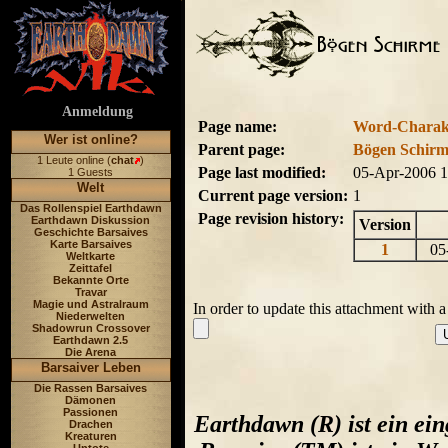
Anmeldung
Page name:
Word-Charakt
Wer ist online?
Parent page:
Bögen Schirm
1 Leute online (
chat
)
Page last modified:
05-Apr-2006 
1 Guests
Welt
Current page version:
1
Das Rollenspiel Earthdawn
Page revision history:
Earthdawn Diskussion
Version
Geschichte Barsaives
Karte Barsaives
1
05-
Weltkarte
Zeittafel
Bekannte Orte
Travar
Magie und Astralraum
In order to update this attachment with 
Niederwelten
Shadowrun Crossover
Earthdawn 2.5
Die Arena
Barsaiver Leben
Die Rassen Barsaives
Dämonen
Passionen
Earthdawn (R) ist ein ei
Drachen
Kreaturen