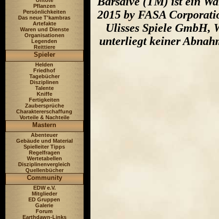
Barsaive (TM) ist ein W
Untote
Pflanzen
2015 by FASA Corporatio
Persönlichkeiten
Das neue T'kambras
Artefakte
Ulisses Spiele GmbH, W
Waren und Dienste
Organisationen
unterliegt keiner Abnah
Legenden
Reittiere
Spieler
Helden
Friedhof
Tagebücher
Disziplinen
Talente
Kniffe
Fertigkeiten
Zaubersprüche
Charaktererschaffung
Vorteile & Nachteile
Mastern
Abenteuer
Gebäude und Material
Spielleiter Tipps
Regelfragen
Wertetabellen
Disziplinenvergleich
Quellenbücher
Community
EDW e.V.
Mitglieder
ED Gruppen
Galerie
Forum
Earthdawn-Links