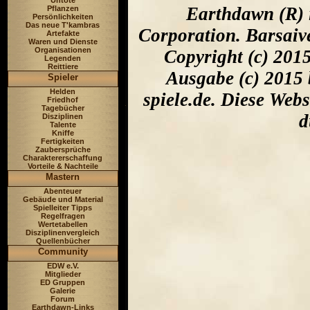
Untote
Earthdawn (R) 
Pflanzen
Persönlichkeiten
Das neue T'kambras
Corporation. Barsaiv
Artefakte
Waren und Dienste
Organisationen
Copyright (c) 201
Legenden
Reittiere
Ausgabe (c) 2015 
Spieler
Helden
spiele.de. Diese Web
Friedhof
Tagebücher
d
Disziplinen
Talente
Kniffe
Fertigkeiten
Zaubersprüche
Charaktererschaffung
Vorteile & Nachteile
Mastern
Abenteuer
Gebäude und Material
Spielleiter Tipps
Regelfragen
Wertetabellen
Disziplinenvergleich
Quellenbücher
Community
EDW e.V.
Mitglieder
ED Gruppen
Galerie
Forum
Earthdawn-Links