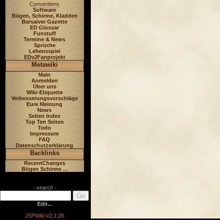
Conventions
Software
Bögen, Schirme, Kladden
Barsaiver Gazette
ED Glossar
Funstuff
Termine & News
Sprüche
Lehensspiel
EDv2Fanprojekt
Metawiki
Main
Anmelden
Über uns
Wiki-Etiquette
Verbesserungsvorschläge
Eure Meinung
News
Seiten Index
Top Ten Seiten
Todo
Impressum
FAQ
Datenschutzerklärung
Backlinks
RecentChanges
Bögen Schirme ...
- search -
Edit...
JSPWiki v2.2.28