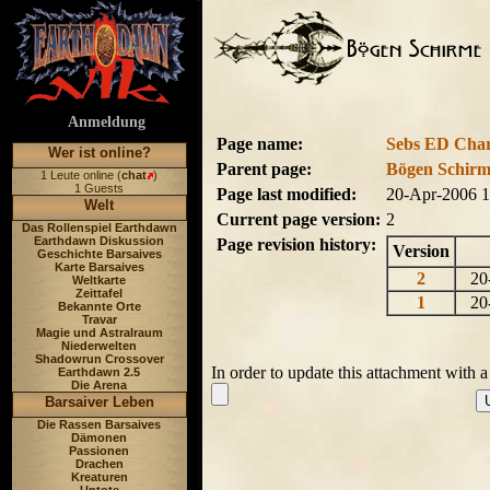
Anmeldung
Page name:
Sebs ED Chara
Wer ist online?
Parent page:
Bögen Schirm
1 Leute online (
chat
)
1 Guests
Page last modified:
20-Apr-2006 
Welt
Current page version:
2
Das Rollenspiel Earthdawn
Earthdawn Diskussion
Page revision history:
Version
Geschichte Barsaives
Karte Barsaives
2
20-
Weltkarte
Zeittafel
1
20-
Bekannte Orte
Travar
Magie und Astralraum
Niederwelten
Shadowrun Crossover
In order to update this attachment with 
Earthdawn 2.5
Die Arena
Barsaiver Leben
Die Rassen Barsaives
Dämonen
Passionen
Drachen
Kreaturen